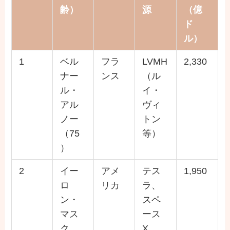
齢）
源
（億
ド
ル）
1
ベル
フラ
LVMH
2,330
ナー
ンス
（ル
ル・
イ・
アル
ヴィ
ノー
トン
（75
等）
）
2
イー
アメ
テス
1,950
ロ
リカ
ラ、
ン・
スペ
マス
ース
ク
X、