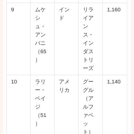
9
ムケ
イン
リラ
1,160
シ
ド
イア
ュ・
ン
アン
ス・
バニ
イン
（65
ダス
）
トリ
ーズ
10
ラリ
アメ
グー
1,140
ー・
リカ
グル
ペイ
（ア
ジ
ルフ
（51
ァベ
）
ッ
ト）