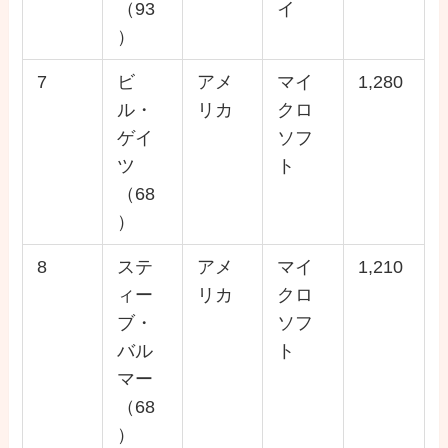
（93
イ
）
7
ビ
アメ
マイ
1,280
ル・
リカ
クロ
ゲイ
ソフ
ツ
ト
（68
）
8
ステ
アメ
マイ
1,210
ィー
リカ
クロ
ブ・
ソフ
バル
ト
マー
（68
）