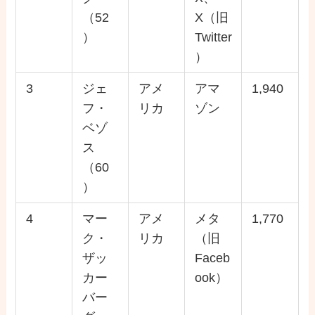
（52
X（旧
）
Twitter
）
3
ジェ
アメ
アマ
1,940
フ・
リカ
ゾン
ベゾ
ス
（60
）
4
マー
アメ
メタ
1,770
ク・
リカ
（旧
ザッ
Faceb
カー
ook）
バー