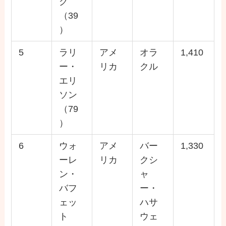
グ
（39
）
5
ラリ
アメ
オラ
1,410
ー・
リカ
クル
エリ
ソン
（79
）
6
ウォ
アメ
バー
1,330
ーレ
リカ
クシ
ン・
ャ
バフ
ー・
ェッ
ハサ
ト
ウェ