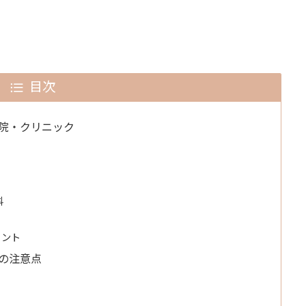
目次
院・クリニック
科
イント
の注意点