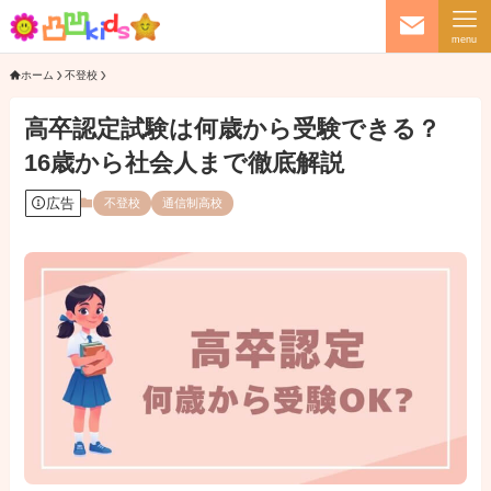
menu
ホーム
不登校
高卒認定試験は何歳から受験できる？
16歳から社会人まで徹底解説
広告
不登校
通信制高校