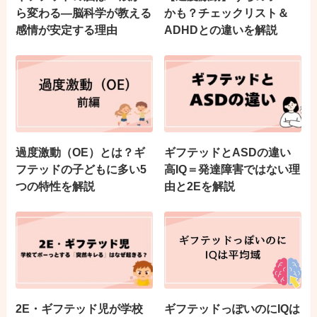
ら変わる—脳科学が教える
かも？チェックリスト＆
感情が安定する理由
ADHDとの違いを解説
過度激動（OE）とは？ギ
ギフテッドとASDの違い
フテッドの子どもに多い5
高IQ＝発達障害ではない理
つの特性を解説
由と2Eを解説
2E・ギフテッド児が学校
ギフテッドっぽいのにIQは