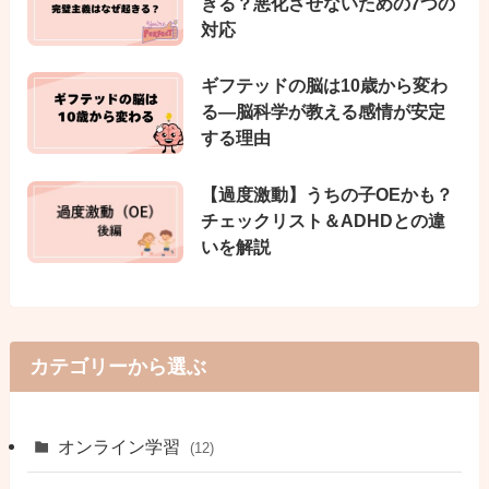
きる？悪化させないための7つの
対応
ギフテッドの脳は10歳から変わ
る—脳科学が教える感情が安定
する理由
【過度激動】うちの子OEかも？
チェックリスト＆ADHDとの違
いを解説
カテゴリーから選ぶ
オンライン学習
(12)