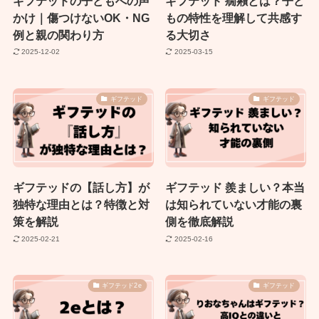
ギフテッドの子どもへの声
ギフテッド 癇癪とは？子ど
かけ｜傷つけないOK・NG
もの特性を理解して共感す
例と親の関わり方
る大切さ
2025-12-02
2025-03-15
ギフテッド
ギフテッド
ギフテッドの【話し方】が
ギフテッド 羨ましい？本当
独特な理由とは？特徴と対
は知られていない才能の裏
策を解説
側を徹底解説
2025-02-21
2025-02-16
ギフテッド2e
ギフテッド