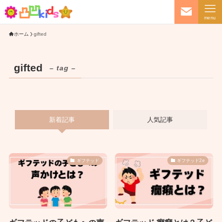
menu
ホーム
gifted
gifted
– tag –
新着記事
人気記事
ギフテッド
ギフテッド2e