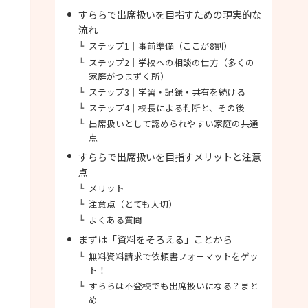
すららで出席扱いを目指すための現実的な
流れ
ステップ1｜事前準備（ここが8割）
ステップ2｜学校への相談の仕方（多くの
家庭がつまずく所）
ステップ3｜学習・記録・共有を続ける
ステップ4｜校長による判断と、その後
出席扱いとして認められやすい家庭の共通
点
すららで出席扱いを目指すメリットと注意
点
メリット
注意点（とても大切）
よくある質問
まずは「資料をそろえる」ことから
無料資料請求で依頼書フォーマットをゲッ
ト！
すららは不登校でも出席扱いになる？まと
め