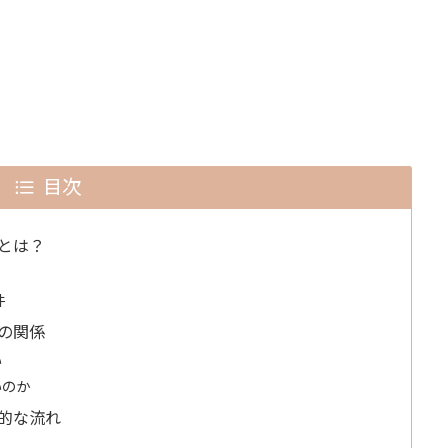
目次
とは？
件
の関係
い
いのか
的な流れ