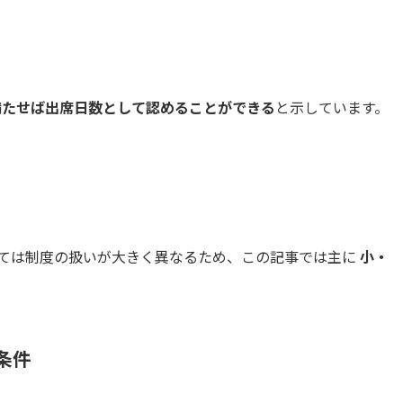
」
満たせば出席日数として認めることができる
と示しています。
生
ては制度の扱いが大きく異なるため、この記事では主に
小・
条件